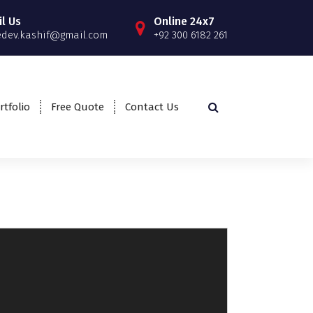
l Us
Online 24x7
edev.kashif@gmail.com
+92 300 6182 261
rtfolio
Free Quote
Contact Us