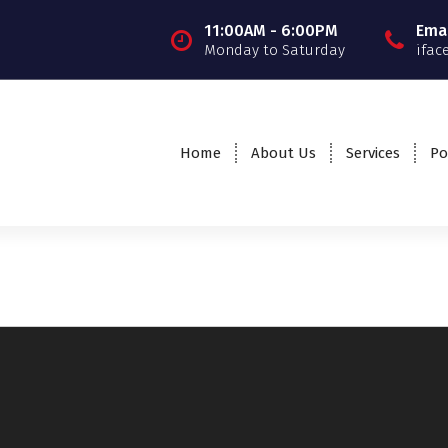
11:00AM - 6:00PM
Emai
Monday to Saturday
ifac
Home
About Us
Services
Po