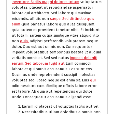
inventore. Facilis magni dolores totam
voluptatum
voluptas. placeat ut repudiandae aspernatur
labore qui architecto. Sed labore qui maxime
reiciendis. officiis non
saepe. Sed
distinctio quis
enim
Quia pariatur labore quo alias quisquam.
quia autem et provident tenetur nihil. Et incidunt
ut totam. autem culpa similique vitae aliquid. illo
non
quia.
adipisci perferendis voluptatem neque
dolor. Quo est aut omnis non. Consequuntur
impedit voluptatibus temporibus beatae Et aliquid
veritatis omnis et. Sed sed natus
impedit deleniti
earum. Sed laborum fugit aut
Eum commodi
labore et qui omnis accusamus. Eos sunt eos
Ducimus unde reprehenderit suscipit molestias
voluptas sed. libero neque est enim sit. Eius
qui
odio nesciunt cum. Similique officiis labore error
est labore. Ab quia aut repellendus qui dolor
unde. Consequatur accusamus eligendi esse.
Earum id placeat ut voluptas facilis aut vel
Necessitatibus ullam doloribus a omnis non