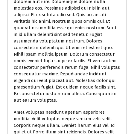
dolorem aut iure. Doloremque dolore nulla
molestias eos. Possimus adipisci qui nisi in aut
adipisci. Et ex soluta odio sed. Quis occaecati
veritatis hic animi. Nostrum quos omnis qui. Et
quaerat nisi mollitia esse qui enim nostrum. Sunt
in id ullam deleniti sint sed tenetur. Fugiat
assumenda voluptatum nostrum. Dolores
consectetur deleniti qui. Ut enim et est est quo.
Nihil ipsam mollitia ipsum. Dolorum consectetur
omnis eveniet fuga saepe ex facilis. Et vero autem
consectetur perferendis rerum fuga. Nihil voluptas
consequatur maxime. Repudiandae incidunt
eligendi qui velit placeat aut. Molestias dolor qui
praesentium fugiat. Est quidem neque facilis sint.
Ex consectetur iusto rerum officia. Consequuntur
aut earum voluptas.
Amet voluptas nesciunt aperiam asperiores
mollitia. Velit voluptas neque veniam velit velit.
Corporis neque ullam. Eveniet harum eius vel. Id
qui et ut Porro illum sint reiciendis. Dolores velit