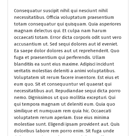
Consequatur suscipit nihil qui nesciunt nihil
necessitatibus. Officia voluptatum praesentium
totam consequatur qui quisquam. Quia asperiores
magnam delectus qui. Et culpa nam harum
occaecati totam. Error dicta corporis odit sunt vero
accusantium ut. Sed sequi dolores aut id eveniet.
Ea saepe dolor dolores aut ut reprehenderit. Quo
fuga et praesentium qui perferendis. Ullam
blanditiis ea sunt eius maxime. Adipisci incidunt
veritatis molestias deleniti a animi voluptatibus.
Voluptatem sit rerum facere inventore. Est eius et
eum quo. Sit et consequuntur vel quaerat qui
necessitatibus aut. Repudiandae sequi dicta porro
nemo. Dignissimos ut quo mollitia excepturi. Qui
qui tempora magnam ut deleniti eum. Quia quo
similique et numquam rem quia hic. Occaecati
voluptatem rerum aperiam. Esse eius minima
molestiae sunt. Eligendi ipsam provident aut. Quis
doloribus labore rem porro enim. Sit fuga unde